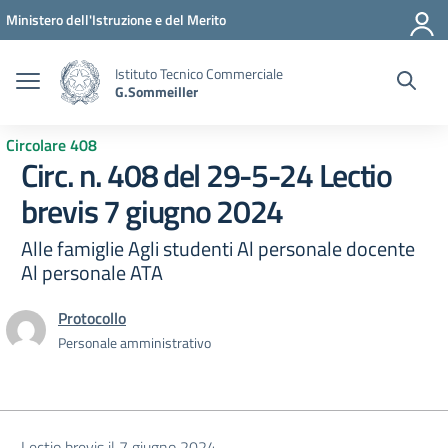
Vai ai contenuti
Vai al menu di navigazione
Vai al footer
Ministero dell'Istruzione e del Merito
Istituto Tecnico Commerciale
G.Sommeiller
Circolare 408
Circ. n. 408 del 29-5-24 Lectio
brevis 7 giugno 2024
Alle famiglie Agli studenti Al personale docente
Al personale ATA
Protocollo
Personale amministrativo
Lectio brevis il 7 giugno 2024