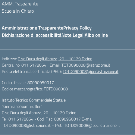
AMM. Trasparente
Scuola in Chiaro
Amministrazione Trasparente
Privacy Policy
Dichiarazione di accessibilità
Note Legali
Albo online
Indirizzo:
C.so Duca degli Abruzzi, 20 – 10129 Torino
Centralino:
011.5178054
Email:
TOTD090008@istruzione.it
Posta elettronica certificata (PEC):
TOTD090008@pec.istruzione.it
Codice fiscale: 80090950017
Codice meccanografico:
TOTD090008
Istituto Tecnico Commerciale Statale
“Germano Sommeiller”
C.so Duca degli Abruzzi, 20 – 10129 Torino
Tel. 011.5178054 - Cod. Fisc. 80090950017 E-mail:
TOTD090008@istruzione.it – PEC: TOTD090008@pec.istruzione.it