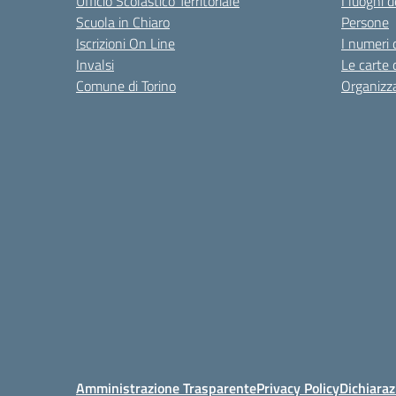
Ufficio Scolastico Territoriale
I luoghi d
Scuola in Chiaro
Persone
Iscrizioni On Line
I numeri 
Invalsi
Le carte 
Comune di Torino
Organizz
Amministrazione Trasparente
Privacy Policy
Dichiaraz