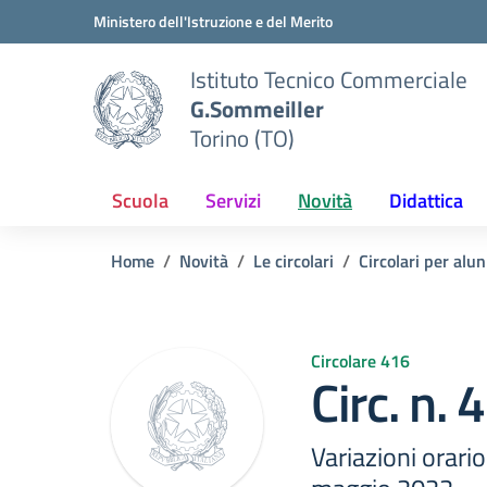
Vai ai contenuti
Vai al menu di navigazione
Vai al footer
Ministero dell'Istruzione e del Merito
Istituto Tecnico Commerciale
G.Sommeiller
Torino (TO)
Scuola
Servizi
Novità
Didattica
Home
Novità
Le circolari
Circolari per alun
Circolare 416
Circ. n.
Variazioni orario