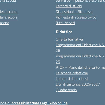
ella scuola
Servizi per il personale scolasti
Percorsi di studio
della scuola
Disposizioni di Sicurezza
della scuola
Richiesta di accesso civico
azione
Tutti i servizi
Didattica
Offerta formativa
Programmazioni Didattiche A.S
26
Programmazioni Didattiche A.S
25
PTOF – Piano dell’offerta Form
Le schede didattiche
I progetti delle classi
Libri di testo a.s. 2026/2027
Quadro orario
ione di accessibilità
Note Legali
Albo online