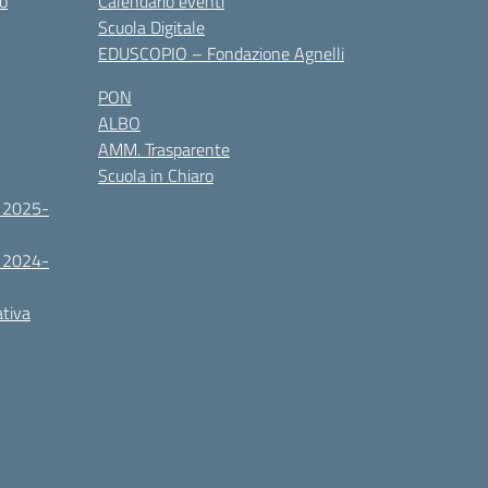
co
Calendario eventi
Scuola Digitale
EDUSCOPIO – Fondazione Agnelli
PON
ALBO
AMM. Trasparente
Scuola in Chiaro
. 2025-
. 2024-
ativa