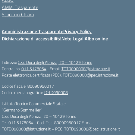
ALBO
AMM. Trasparente
Scuola in Chiaro
Amministrazione Trasparente
Privacy Policy
Dichiarazione di accessibilità
Note Legali
Albo online
Indirizzo:
C.so Duca degli Abruzzi, 20 – 10129 Torino
Centralino:
011.5178054
Email:
TOTD090008@istruzione.it
Posta elettronica certificata (PEC):
TOTD090008@pec.istruzione.it
Codice fiscale: 80090950017
Codice meccanografico:
TOTD090008
Istituto Tecnico Commerciale Statale
“Germano Sommeiller”
C.so Duca degli Abruzzi, 20 – 10129 Torino
Tel. 011.5178054 - Cod. Fisc. 80090950017 E-mail:
TOTD090008@istruzione.it – PEC: TOTD090008@pec.istruzione.it