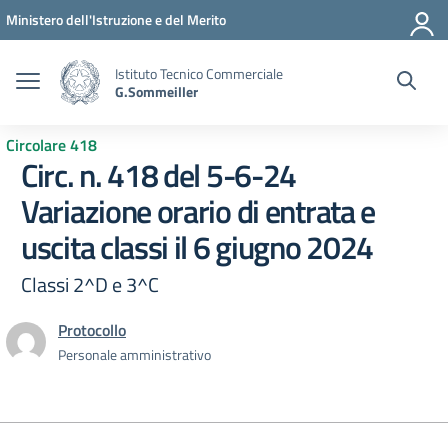
Vai ai contenuti
Vai al menu di navigazione
Vai al footer
Ministero dell'Istruzione e del Merito
Istituto Tecnico Commerciale
G.Sommeiller
Circolare 418
Circ. n. 418 del 5-6-24
Variazione orario di entrata e
uscita classi il 6 giugno 2024
Classi 2^D e 3^C
Protocollo
Personale amministrativo