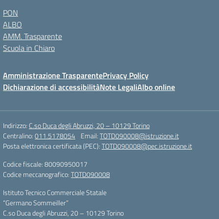
PON
ALBO
AMM. Trasparente
Scuola in Chiaro
Amministrazione Trasparente
Privacy Policy
Dichiarazione di accessibilità
Note Legali
Albo online
Indirizzo:
C.so Duca degli Abruzzi, 20 – 10129 Torino
Centralino:
011.5178054
Email:
TOTD090008@istruzione.it
Posta elettronica certificata (PEC):
TOTD090008@pec.istruzione.it
Codice fiscale: 80090950017
Codice meccanografico:
TOTD090008
Istituto Tecnico Commerciale Statale
“Germano Sommeiller”
C.so Duca degli Abruzzi, 20 – 10129 Torino