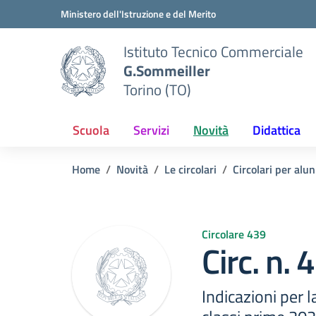
Vai ai contenuti
Vai al menu di navigazione
Vai al footer
Ministero dell'Istruzione e del Merito
Istituto Tecnico Commerciale
G.Sommeiller
Torino (TO)
Scuola
Servizi
Novità
Didattica
Home
Novità
Le circolari
Circolari per alun
Circolare 439
Circ. n.
Indicazioni per l