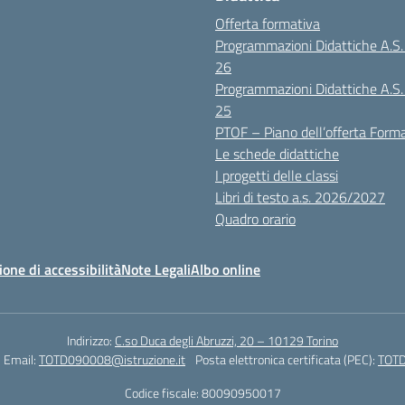
Offerta formativa
Programmazioni Didattiche A.S
26
Programmazioni Didattiche A.S
25
PTOF – Piano dell’offerta Form
Le schede didattiche
I progetti delle classi
Libri di testo a.s. 2026/2027
Quadro orario
ione di accessibilità
Note Legali
Albo online
Indirizzo:
C.so Duca degli Abruzzi, 20 – 10129 Torino
Email:
TOTD090008@istruzione.it
Posta elettronica certificata (PEC):
TOTD
Codice fiscale: 80090950017