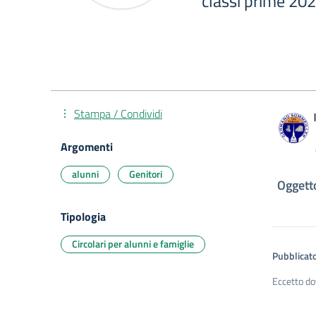
classi prime 20
Stampa / Condividi
Argomenti
alunni
Genitori
Oggetto
Tipologia
Circolari per alunni e famiglie
Pubblicato
Eccetto do