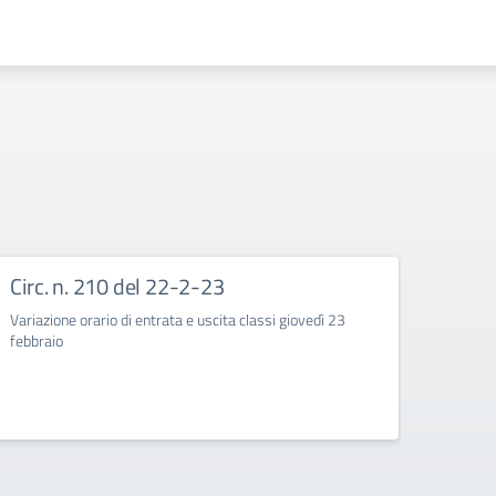
Circ. n. 210 del 22-2-23
Circ
Variazione orario di entrata e uscita classi giovedì 23
Corso d
febbraio
quarte