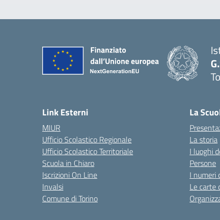
Is
G
To
Link Esterni
La Scuo
MIUR
Presenta
Ufficio Scolastico Regionale
La storia
Ufficio Scolastico Territoriale
I luoghi d
Scuola in Chiaro
Persone
Iscrizioni On Line
I numeri 
Invalsi
Le carte 
Comune di Torino
Organizz