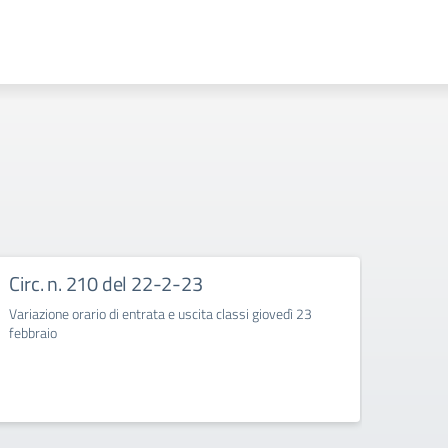
Circ. n. 210 del 22-2-23
Circ
Variazione orario di entrata e uscita classi giovedì 23
Corso d
febbraio
quarte