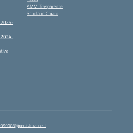
AMM. Trasparente
Scuola in Chiaro
. 2025-
. 2024-
ativa
090008@pec.istruzione.it