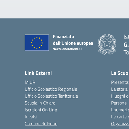
Is
G
To
Link Esterni
La Scuo
MIUR
Presenta
Ufficio Scolastico Regionale
La storia
Ufficio Scolastico Territoriale
I luoghi d
Scuola in Chiaro
Persone
Iscrizioni On Line
I numeri 
Invalsi
Le carte 
Comune di Torino
Organizz