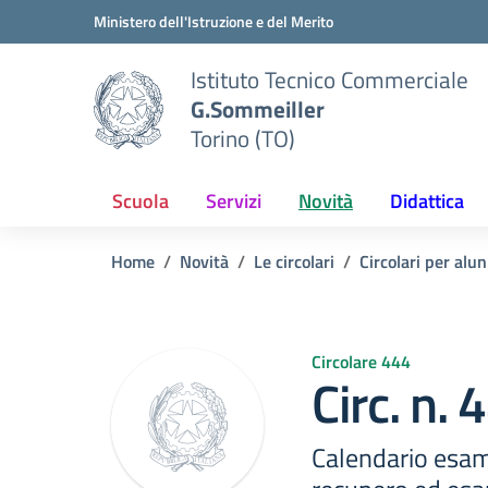
Vai ai contenuti
Vai al menu di navigazione
Vai al footer
Ministero dell'Istruzione e del Merito
Istituto Tecnico Commerciale
G.Sommeiller
Torino (TO)
Scuola
Servizi
Novità
Didattica
Home
Novità
Le circolari
Circolari per alun
Circolare 444
Circ. n.
Calendario esam