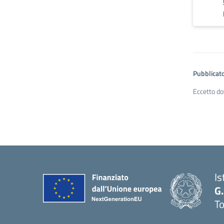
Pubblicato
Eccetto do
Is
G
To