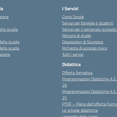
la
I Servizi
zione
Corso Serale
Servizi per famiglie e studenti
ella scuola
Servizi per il personale scolasti
Percorsi di studio
della scuola
Disposizioni di Sicurezza
della scuola
Richiesta di accesso civico
azione
Tutti i servizi
Didattica
Offerta formativa
Programmazioni Didattiche A.S
26
Programmazioni Didattiche A.S
25
PTOF – Piano dell’offerta Form
Le schede didattiche
I progetti delle classi