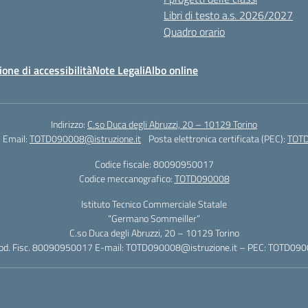
Libri di testo a.s. 2026/2027
Quadro orario
ione di accessibilità
Note Legali
Albo online
Indirizzo:
C.so Duca degli Abruzzi, 20 – 10129 Torino
Email:
TOTD090008@istruzione.it
Posta elettronica certificata (PEC):
TOTD
Codice fiscale: 80090950017
Codice meccanografico:
TOTD090008
Istituto Tecnico Commerciale Statale
“Germano Sommeiller”
C.so Duca degli Abruzzi, 20 – 10129 Torino
Cod. Fisc. 80090950017 E-mail: TOTD090008@istruzione.it – PEC: TOTD0900