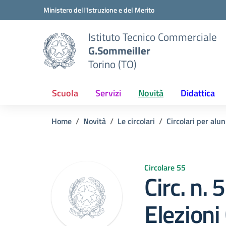
Vai ai contenuti
Vai al menu di navigazione
Vai al footer
Ministero dell'Istruzione e del Merito
Istituto Tecnico Commerciale
G.Sommeiller
Torino (TO)
Scuola
Servizi
Novità
Didattica
Home
Novità
Le circolari
Circolari per alun
Circolare 55
Circ. n.
Elezioni