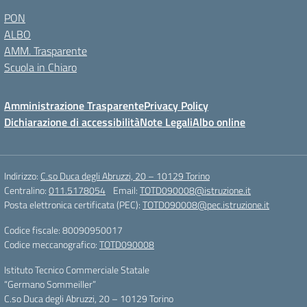
PON
ALBO
AMM. Trasparente
Scuola in Chiaro
Amministrazione Trasparente
Privacy Policy
Dichiarazione di accessibilità
Note Legali
Albo online
Indirizzo:
C.so Duca degli Abruzzi, 20 – 10129 Torino
Centralino:
011.5178054
Email:
TOTD090008@istruzione.it
Posta elettronica certificata (PEC):
TOTD090008@pec.istruzione.it
Codice fiscale: 80090950017
Codice meccanografico:
TOTD090008
Istituto Tecnico Commerciale Statale
“Germano Sommeiller”
C.so Duca degli Abruzzi, 20 – 10129 Torino