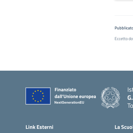
Pubblicato
Eccetto do
Is
G
To
Link Esterni
La Scuo