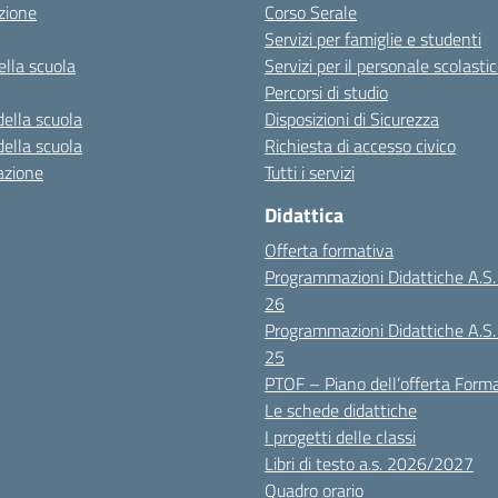
zione
Corso Serale
Servizi per famiglie e studenti
ella scuola
Servizi per il personale scolasti
Percorsi di studio
della scuola
Disposizioni di Sicurezza
della scuola
Richiesta di accesso civico
azione
Tutti i servizi
Didattica
Offerta formativa
Programmazioni Didattiche A.S
26
Programmazioni Didattiche A.S
25
PTOF – Piano dell’offerta Form
Le schede didattiche
I progetti delle classi
Libri di testo a.s. 2026/2027
Quadro orario