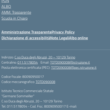
PON
ALBO
AMM. Trasparente
Scuola in Chiaro
Amministrazione Trasparente
Privacy Policy
Dichiarazione di accessibilità
Note Legali
Albo online
Indirizzo:
C.so Duca degli Abruzzi, 20 – 10129 Torino
Centralino:
011.5178054
Email:
TOTD090008@istruzione.it
Posta elettronica certificata (PEC):
TOTD090008@pec.istruzione.it
Codice fiscale: 80090950017
Codice meccanografico:
TOTD090008
Istituto Tecnico Commerciale Statale
“Germano Sommeiller”
C.so Duca degli Abruzzi, 20 – 10129 Torino
Tel. 011.5178054 - Cod. Fisc. 80090950017 E-mail: