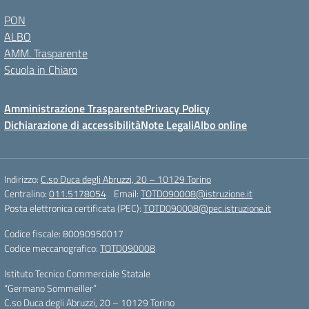
PON
ALBO
AMM. Trasparente
Scuola in Chiaro
Amministrazione Trasparente
Privacy Policy
Dichiarazione di accessibilità
Note Legali
Albo online
Indirizzo:
C.so Duca degli Abruzzi, 20 – 10129 Torino
Centralino:
011.5178054
Email:
TOTD090008@istruzione.it
Posta elettronica certificata (PEC):
TOTD090008@pec.istruzione.it
Codice fiscale: 80090950017
Codice meccanografico:
TOTD090008
Istituto Tecnico Commerciale Statale
“Germano Sommeiller”
C.so Duca degli Abruzzi, 20 – 10129 Torino