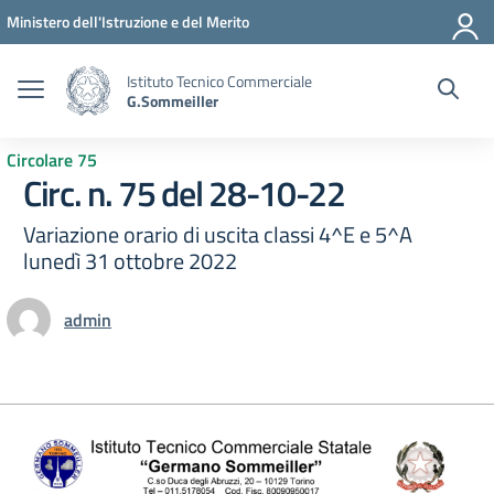
Vai ai contenuti
Vai al menu di navigazione
Vai al footer
Ministero dell'Istruzione e del Merito
Istituto Tecnico Commerciale
G.Sommeiller
Circolare 75
Circ. n. 75 del 28-10-22
Variazione orario di uscita classi 4^E e 5^A
lunedì 31 ottobre 2022
admin