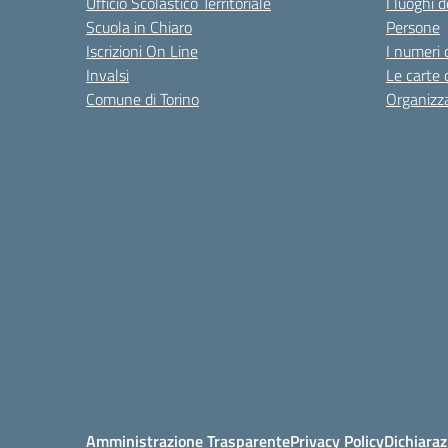
Ufficio Scolastico Territoriale
I luoghi d
Scuola in Chiaro
Persone
Iscrizioni On Line
I numeri 
Invalsi
Le carte 
Comune di Torino
Organizz
Amministrazione Trasparente
Privacy Policy
Dichiaraz