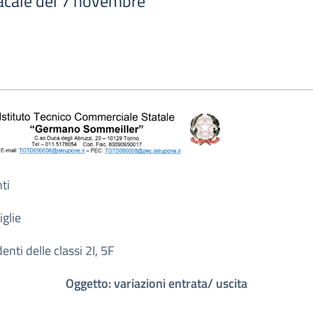
acale del 7 novembre
ti
iglie
enti delle classi 2I, 5F
Oggetto: variazioni entrata/ uscita