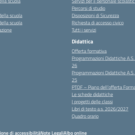
ella scuola
Servizi per il personale scolasti
Percorsi di studio
della scuola
Disposizioni di Sicurezza
della scuola
Richiesta di accesso civico
azione
Tutti i servizi
Didattica
Offerta formativa
Programmazioni Didattiche A.S
26
Programmazioni Didattiche A.S
25
PTOF – Piano dell’offerta Form
Le schede didattiche
I progetti delle classi
Libri di testo a.s. 2026/2027
Quadro orario
ione di accessibilità
Note Legali
Albo online