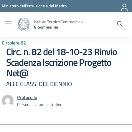
Vai ai contenuti
Vai al menu di navigazione
Vai al footer
Ministero dell'Istruzione e del Merito
Istituto Tecnico Commerciale
G.Sommeiller
Circolare 82
Circ. n. 82 del 18-10-23 Rinvio
Scadenza Iscrizione Progetto
Net@
ALLE CLASSI DEL BIENNIO
Protocollo
Personale amministrativo