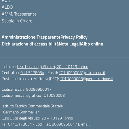
PON
ALBO
AMM. Trasparente
Scuola in Chiaro
Amministrazione Trasparente
Privacy Policy
Dichiarazione di accessibilità
Note Legali
Albo online
Indirizzo:
C.so Duca degli Abruzzi, 20 – 10129 Torino
Centralino:
011.5178054
Email:
TOTD090008@istruzione.it
Posta elettronica certificata (PEC):
TOTD090008@pec.istruzione.it
Codice fiscale: 80090950017
Codice meccanografico:
TOTD090008
Istituto Tecnico Commerciale Statale
“Germano Sommeiller”
C.so Duca degli Abruzzi, 20 – 10129 Torino
Tel. 011.5178054 - Cod. Fisc. 80090950017 E-mail: