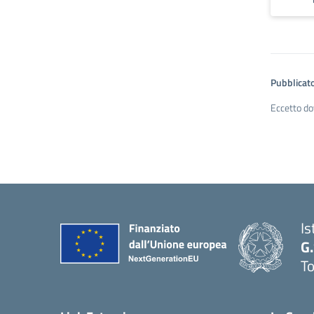
Pubblicato
Eccetto do
Is
G
To