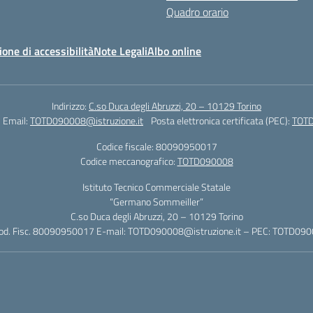
Quadro orario
ione di accessibilità
Note Legali
Albo online
Indirizzo:
C.so Duca degli Abruzzi, 20 – 10129 Torino
Email:
TOTD090008@istruzione.it
Posta elettronica certificata (PEC):
TOTD
Codice fiscale: 80090950017
Codice meccanografico:
TOTD090008
Istituto Tecnico Commerciale Statale
“Germano Sommeiller”
C.so Duca degli Abruzzi, 20 – 10129 Torino
Cod. Fisc. 80090950017 E-mail: TOTD090008@istruzione.it – PEC: TOTD0900