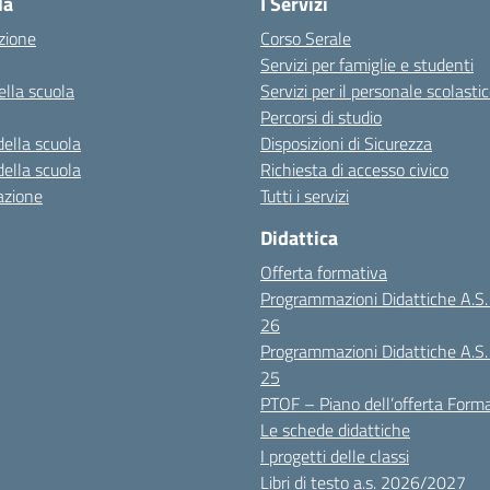
la
I Servizi
zione
Corso Serale
Servizi per famiglie e studenti
ella scuola
Servizi per il personale scolasti
Percorsi di studio
della scuola
Disposizioni di Sicurezza
della scuola
Richiesta di accesso civico
azione
Tutti i servizi
Didattica
Offerta formativa
Programmazioni Didattiche A.S
26
Programmazioni Didattiche A.S
25
PTOF – Piano dell’offerta Form
Le schede didattiche
I progetti delle classi
Libri di testo a.s. 2026/2027