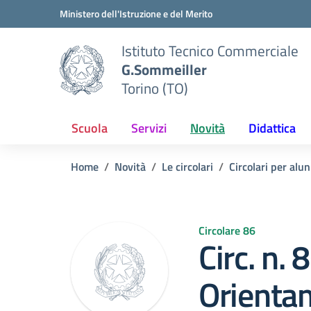
Vai ai contenuti
Vai al menu di navigazione
Vai al footer
Ministero dell'Istruzione e del Merito
Istituto Tecnico Commerciale
G.Sommeiller
Torino (TO)
Scuola
Servizi
Novità
Didattica
Home
Novità
Le circolari
Circolari per alun
Circolare 86
Circ. n.
Orientam