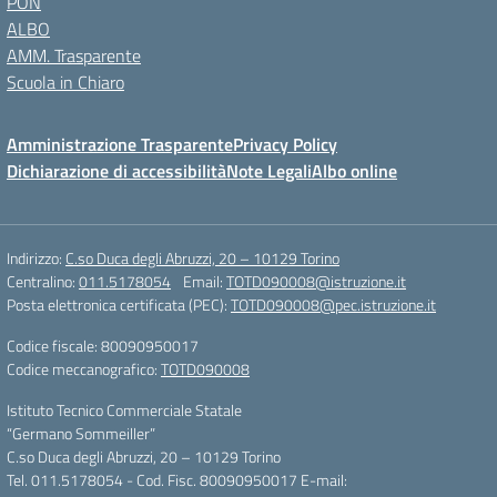
PON
ALBO
AMM. Trasparente
Scuola in Chiaro
Amministrazione Trasparente
Privacy Policy
Dichiarazione di accessibilità
Note Legali
Albo online
Indirizzo:
C.so Duca degli Abruzzi, 20 – 10129 Torino
Centralino:
011.5178054
Email:
TOTD090008@istruzione.it
Posta elettronica certificata (PEC):
TOTD090008@pec.istruzione.it
Codice fiscale: 80090950017
Codice meccanografico:
TOTD090008
Istituto Tecnico Commerciale Statale
“Germano Sommeiller”
C.so Duca degli Abruzzi, 20 – 10129 Torino
Tel. 011.5178054 - Cod. Fisc. 80090950017 E-mail: