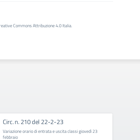
Creative Commons Attribuzione 4.0 Italia.
Circ. n. 210 del 22-2-23
Circ
Variazione orario di entrata e uscita classi giovedì 23
Corso d
febbraio
quarte