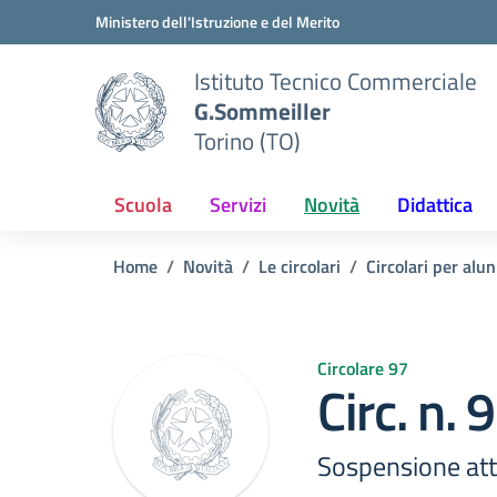
Vai ai contenuti
Vai al menu di navigazione
Vai al footer
Ministero dell'Istruzione e del Merito
Istituto Tecnico Commerciale
G.Sommeiller
Torino (TO)
Scuola
Servizi
Novità
Didattica
Home
Novità
Le circolari
Circolari per alun
Circolare 97
Circ. n.
Sospensione atti