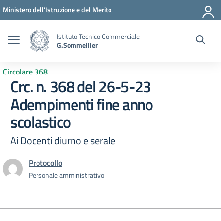
Vai ai contenuti
Vai al menu di navigazione
Vai al footer
Ministero dell'Istruzione e del Merito
Istituto Tecnico Commerciale
G.Sommeiller
Circolare 368
Crc. n. 368 del 26-5-23
Adempimenti fine anno
scolastico
Ai Docenti diurno e serale
Protocollo
Personale amministrativo