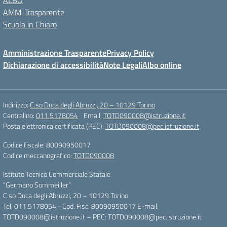
ALBO
AMM. Trasparente
Scuola in Chiaro
Amministrazione Trasparente
Privacy Policy
Dichiarazione di accessibilità
Note Legali
Albo online
Indirizzo:
C.so Duca degli Abruzzi, 20 – 10129 Torino
Centralino:
011.5178054
Email:
TOTD090008@istruzione.it
Posta elettronica certificata (PEC):
TOTD090008@pec.istruzione.it
Codice fiscale: 80090950017
Codice meccanografico:
TOTD090008
Istituto Tecnico Commerciale Statale
“Germano Sommeiller”
C.so Duca degli Abruzzi, 20 – 10129 Torino
Tel. 011.5178054 - Cod. Fisc. 80090950017 E-mail:
TOTD090008@istruzione.it – PEC: TOTD090008@pec.istruzione.it