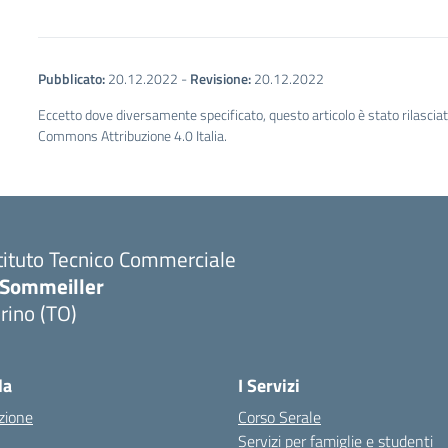
Pubblicato:
20.12.2022
-
Revisione:
20.12.2022
Eccetto dove diversamente specificato, questo articolo è stato rilascia
Commons Attribuzione 4.0 Italia.
tituto Tecnico Commerciale
.Sommeiller
rino (TO)
la
I Servizi
zione
Corso Serale
Servizi per famiglie e studenti