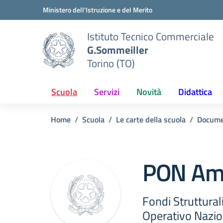
Vai ai contenuti
Vai al menu di navigazione
Vai al footer
Ministero dell'Istruzione e del Merito
Istituto Tecnico Commerciale
G.Sommeiller
Torino (TO)
Scuola
Servizi
Novità
Didattica
Home
Scuola
Le carte della scuola
Docume
PON Ambi
Fondi Struttura
Operativo Nazion