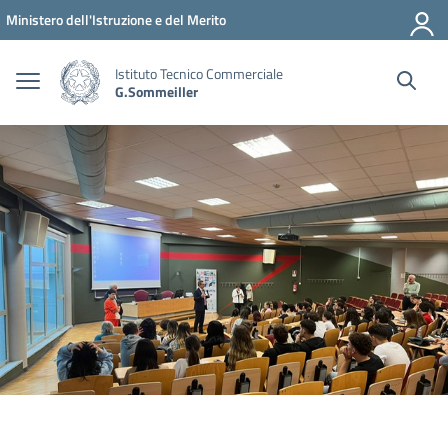
Vai ai contenuti
Vai al menu di navigazione
Vai al footer
Ministero dell'Istruzione e del Merito
Istituto Tecnico Commerciale
G.Sommeiller