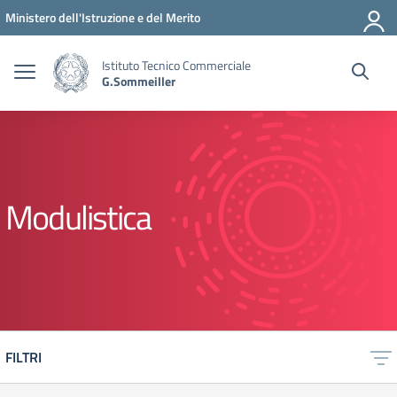
Vai ai contenuti
Vai al menu di navigazione
Vai al footer
Ministero dell'Istruzione e del Merito
Istituto Tecnico Commerciale
G.Sommeiller
Modulistica
FILTRI