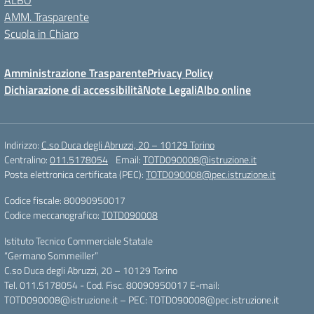
ALBO
AMM. Trasparente
Scuola in Chiaro
Amministrazione Trasparente
Privacy Policy
Dichiarazione di accessibilità
Note Legali
Albo online
Indirizzo:
C.so Duca degli Abruzzi, 20 – 10129 Torino
Centralino:
011.5178054
Email:
TOTD090008@istruzione.it
Posta elettronica certificata (PEC):
TOTD090008@pec.istruzione.it
Codice fiscale: 80090950017
Codice meccanografico:
TOTD090008
Istituto Tecnico Commerciale Statale
“Germano Sommeiller”
C.so Duca degli Abruzzi, 20 – 10129 Torino
Tel. 011.5178054 - Cod. Fisc. 80090950017 E-mail:
TOTD090008@istruzione.it – PEC: TOTD090008@pec.istruzione.it