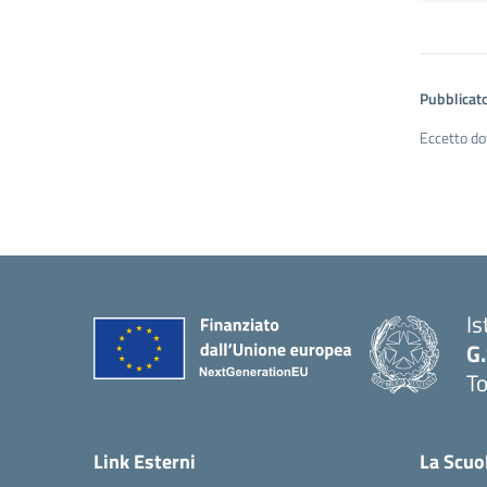
Pubblicato
Eccetto do
Is
G
To
Link Esterni
La Scuo