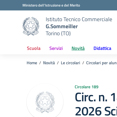
Vai ai contenuti
Vai al menu di navigazione
Vai al footer
Ministero dell'Istruzione e del Merito
Istituto Tecnico Commerciale
G.Sommeiller
Torino (TO)
Scuola
Servizi
Novità
Didattica
Home
Novità
Le circolari
Circolari per alun
Circolare 189
Circ. n.
2026 Sc