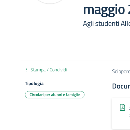
maggio
Agli studenti All
Stampa / Condividi
Scioper
Tipologia
Docu
Circolari per alunni e famiglie