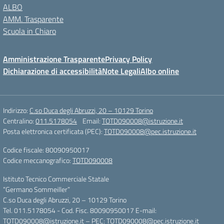
ALBO
AMM. Trasparente
Scuola in Chiaro
Amministrazione Trasparente
Privacy Policy
Dichiarazione di accessibilità
Note Legali
Albo online
Indirizzo:
C.so Duca degli Abruzzi, 20 – 10129 Torino
Centralino:
011.5178054
Email:
TOTD090008@istruzione.it
Posta elettronica certificata (PEC):
TOTD090008@pec.istruzione.it
Codice fiscale: 80090950017
Codice meccanografico:
TOTD090008
Istituto Tecnico Commerciale Statale
“Germano Sommeiller”
C.so Duca degli Abruzzi, 20 – 10129 Torino
Tel. 011.5178054 - Cod. Fisc. 80090950017 E-mail:
TOTD090008@istruzione.it – PEC: TOTD090008@pec.istruzione.it