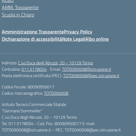
ALBO
AMM. Trasparente
Scuola in Chiaro
Amministrazione Trasparente
Privacy Policy
Dichiarazione di accessibilità
Note Legali
Albo online
Indirizzo:
C.so Duca degli Abruzzi, 20 – 10129 Torino
Centralino:
011.5178054
Email:
TOTD090008@istruzione.it
Posta elettronica certificata (PEC):
TOTD090008@pec.istruzione.it
Codice fiscale: 80090950017
Codice meccanografico:
TOTD090008
Istituto Tecnico Commerciale Statale
“Germano Sommeiller”
C.so Duca degli Abruzzi, 20 – 10129 Torino
Tel. 011.5178054 - Cod. Fisc. 80090950017 E-mail:
TOTD090008@istruzione.it – PEC: TOTD090008@pec.istruzione.it