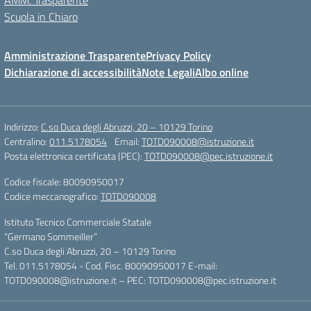
AMM. Trasparente
Scuola in Chiaro
Amministrazione Trasparente
Privacy Policy
Dichiarazione di accessibilità
Note Legali
Albo online
Indirizzo:
C.so Duca degli Abruzzi, 20 – 10129 Torino
Centralino:
011.5178054
Email:
TOTD090008@istruzione.it
Posta elettronica certificata (PEC):
TOTD090008@pec.istruzione.it
Codice fiscale: 80090950017
Codice meccanografico:
TOTD090008
Istituto Tecnico Commerciale Statale
“Germano Sommeiller”
C.so Duca degli Abruzzi, 20 – 10129 Torino
Tel. 011.5178054 - Cod. Fisc. 80090950017 E-mail:
TOTD090008@istruzione.it – PEC: TOTD090008@pec.istruzione.it