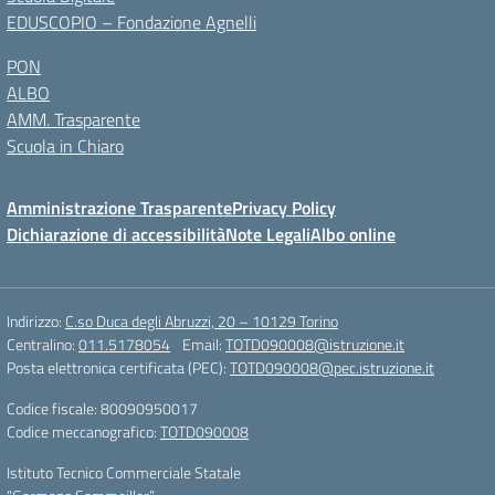
EDUSCOPIO – Fondazione Agnelli
PON
ALBO
AMM. Trasparente
Scuola in Chiaro
Amministrazione Trasparente
Privacy Policy
Dichiarazione di accessibilità
Note Legali
Albo online
Indirizzo:
C.so Duca degli Abruzzi, 20 – 10129 Torino
Centralino:
011.5178054
Email:
TOTD090008@istruzione.it
Posta elettronica certificata (PEC):
TOTD090008@pec.istruzione.it
Codice fiscale: 80090950017
Codice meccanografico:
TOTD090008
Istituto Tecnico Commerciale Statale