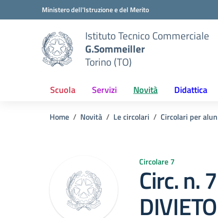
Vai ai contenuti
Vai al menu di navigazione
Vai al footer
Ministero dell'Istruzione e del Merito
Istituto Tecnico Commerciale
G.Sommeiller
Torino (TO)
Scuola
Servizi
Novità
Didattica
Home
Novità
Le circolari
Circolari per alun
Circolare 7
Circ. n. 
DIVIETO 