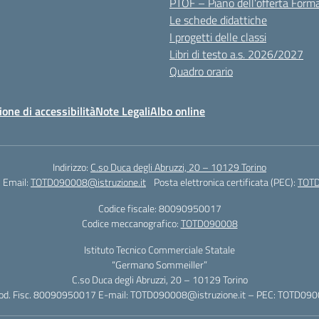
PTOF – Piano dell’offerta Form
Le schede didattiche
I progetti delle classi
Libri di testo a.s. 2026/2027
Quadro orario
ione di accessibilità
Note Legali
Albo online
Indirizzo:
C.so Duca degli Abruzzi, 20 – 10129 Torino
Email:
TOTD090008@istruzione.it
Posta elettronica certificata (PEC):
TOTD
Codice fiscale: 80090950017
Codice meccanografico:
TOTD090008
Istituto Tecnico Commerciale Statale
“Germano Sommeiller”
C.so Duca degli Abruzzi, 20 – 10129 Torino
Cod. Fisc. 80090950017 E-mail: TOTD090008@istruzione.it – PEC: TOTD0900