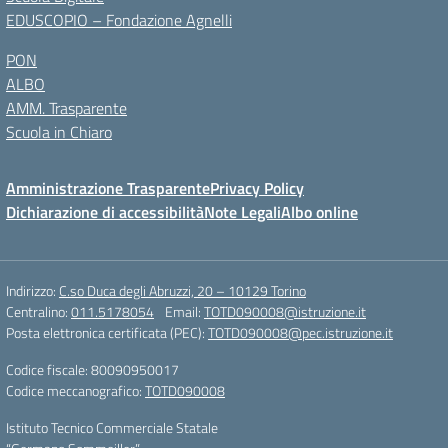
EDUSCOPIO – Fondazione Agnelli
PON
ALBO
AMM. Trasparente
Scuola in Chiaro
Amministrazione Trasparente
Privacy Policy
Dichiarazione di accessibilità
Note Legali
Albo online
Indirizzo:
C.so Duca degli Abruzzi, 20 – 10129 Torino
Centralino:
011.5178054
Email:
TOTD090008@istruzione.it
Posta elettronica certificata (PEC):
TOTD090008@pec.istruzione.it
Codice fiscale: 80090950017
Codice meccanografico:
TOTD090008
Istituto Tecnico Commerciale Statale