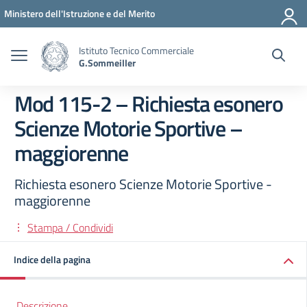
Vai ai contenuti
Vai al menu di navigazione
Vai al footer
Ministero dell'Istruzione e del Merito
Istituto Tecnico Commerciale
G.Sommeiller
Mod 115-2 – Richiesta esonero
Scienze Motorie Sportive –
maggiorenne
Richiesta esonero Scienze Motorie Sportive -
maggiorenne
Stampa / Condividi
Indice della pagina
Descrizione