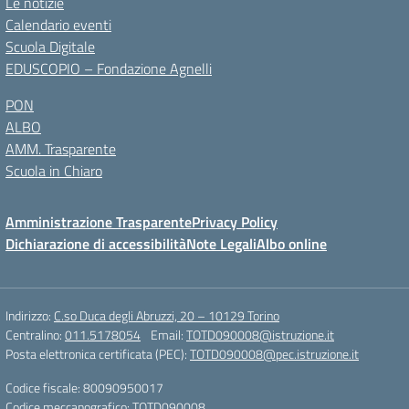
Le notizie
Calendario eventi
Scuola Digitale
EDUSCOPIO – Fondazione Agnelli
PON
ALBO
AMM. Trasparente
Scuola in Chiaro
Amministrazione Trasparente
Privacy Policy
Dichiarazione di accessibilità
Note Legali
Albo online
Indirizzo:
C.so Duca degli Abruzzi, 20 – 10129 Torino
Centralino:
011.5178054
Email:
TOTD090008@istruzione.it
Posta elettronica certificata (PEC):
TOTD090008@pec.istruzione.it
Codice fiscale: 80090950017
Codice meccanografico:
TOTD090008