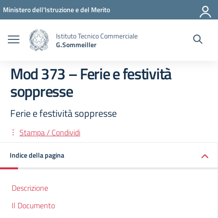
Vai ai contenuti
Vai al menu di navigazione
Vai al footer
Ministero dell'Istruzione e del Merito
Istituto Tecnico Commerciale
G.Sommeiller
Mod 373 – Ferie e festività
soppresse
Ferie e festività soppresse
Stampa / Condividi
Indice della pagina
Descrizione
Il Documento