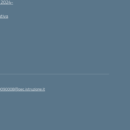
. 2024-
ativa
090008@pec.istruzione.it