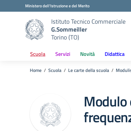
Vai ai contenuti
Vai al menu di navigazione
Vai al footer
Ministero dell'Istruzione e del Merito
Istituto Tecnico Commerciale
G.Sommeiller
Torino (TO)
Scuola
Servizi
Novità
Didattica
Home
Scuola
Le carte della scuola
Modulis
Modulo di
frequen