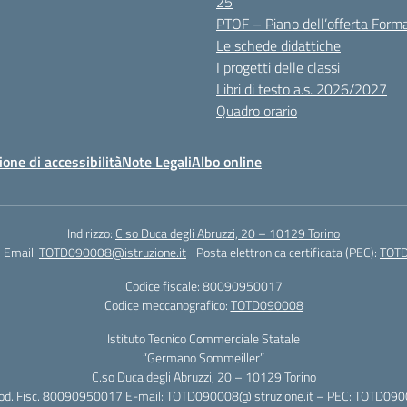
25
PTOF – Piano dell’offerta Form
Le schede didattiche
I progetti delle classi
Libri di testo a.s. 2026/2027
Quadro orario
ione di accessibilità
Note Legali
Albo online
Indirizzo:
C.so Duca degli Abruzzi, 20 – 10129 Torino
Email:
TOTD090008@istruzione.it
Posta elettronica certificata (PEC):
TOTD
Codice fiscale: 80090950017
Codice meccanografico:
TOTD090008
Istituto Tecnico Commerciale Statale
“Germano Sommeiller”
C.so Duca degli Abruzzi, 20 – 10129 Torino
Cod. Fisc. 80090950017 E-mail: TOTD090008@istruzione.it – PEC: TOTD0900