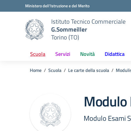
Vai ai contenuti
Vai al menu di navigazione
Vai al footer
Ministero dell'Istruzione e del Merito
Istituto Tecnico Commerciale
G.Sommeiller
Torino (TO)
Scuola
Servizi
Novità
Didattica
Home
Scuola
Le carte della scuola
Modulis
Modulo 
Modulo Esami S