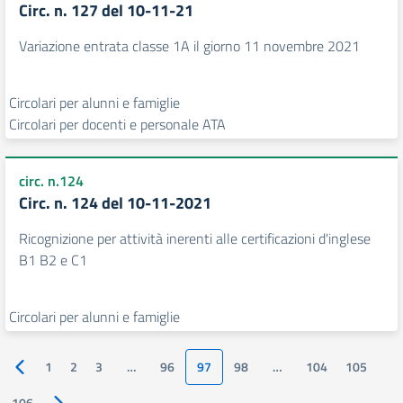
Circ. n. 127 del 10-11-21
Variazione entrata classe 1A il giorno 11 novembre 2021
Circolari per alunni e famiglie
Circolari per docenti e personale ATA
circ. n.124
Circ. n. 124 del 10-11-2021
Ricognizione per attività inerenti alle certificazioni d'inglese
B1 B2 e C1
Circolari per alunni e famiglie
1
2
3
…
96
97
98
…
104
105
Pagina precedente
106