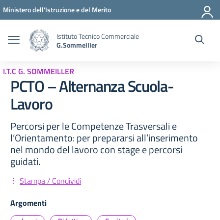
Vai ai contenuti
Vai al menu di navigazione
Vai al footer
Ministero dell'Istruzione e del Merito
Istituto Tecnico Commerciale
G.Sommeiller
I.T.C G. SOMMEILLER
PCTO – Alternanza Scuola-
Lavoro
Percorsi per le Competenze Trasversali e
l’Orientamento: per prepararsi all’inserimento
nel mondo del lavoro con stage e percorsi
guidati.
Stampa / Condividi
Argomenti