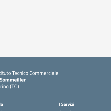
tituto Tecnico Commerciale
.Sommeiller
rino (TO)
la
I Servizi