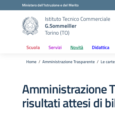
Vai ai contenuti
Vai al menu di navigazione
Vai al footer
Ministero dell'Istruzione e del Merito
Istituto Tecnico Commerciale
G.Sommeiller
Torino (TO)
Scuola
Servizi
Novità
Didattica
Home
Amministrazione Trasparente
Le carte
Amministrazione T
risultati attesi di b