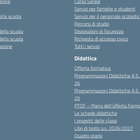
zione
Corso Serale
Servizi per famiglie e studenti
ella scuola
Servizi per il personale scolasti
Percorsi di studio
della scuola
Disposizioni di Sicurezza
della scuola
Richiesta di accesso civico
azione
Tutti i servizi
Didattica
Offerta formativa
Programmazioni Didattiche A.S
26
Programmazioni Didattiche A.S
25
PTOF – Piano dell’offerta Form
Le schede didattiche
I progetti delle classi
Libri di testo a.s. 2026/2027
Quadro orario