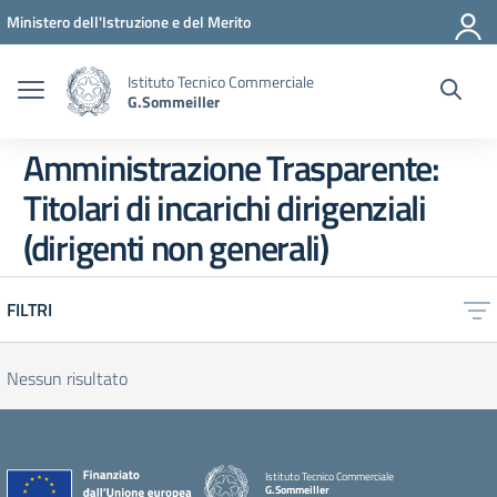
Vai ai contenuti
Vai al menu di navigazione
Vai al footer
Ministero dell'Istruzione e del Merito
Istituto Tecnico Commerciale
G.Sommeiller
Amministrazione Trasparente:
Titolari di incarichi dirigenziali
(dirigenti non generali)
FILTRI
Nessun risultato
Istituto Tecnico Commerciale
G.Sommeiller